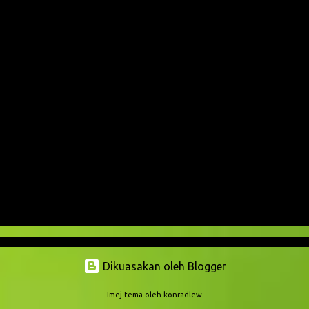
U
l
a
s
a
n
Dikuasakan oleh Blogger
Imej tema oleh
konradlew