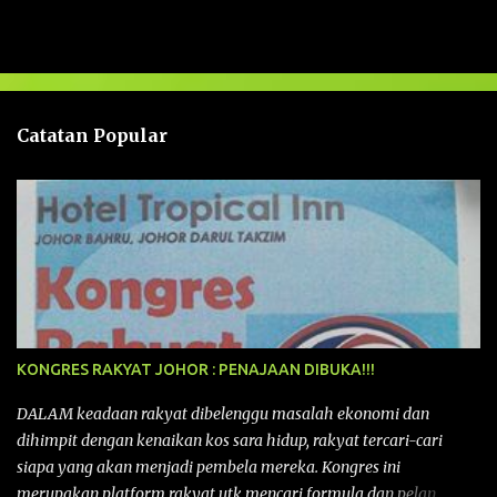
a
s
a
n
Catatan Popular
KONGRES RAKYAT JOHOR : PENAJAAN DIBUKA!!!
DALAM keadaan rakyat dibelenggu masalah ekonomi dan
dihimpit dengan kenaikan kos sara hidup, rakyat tercari-cari
siapa yang akan menjadi pembela mereka. Kongres ini
merupakan platform rakyat utk mencari formula dan pelan