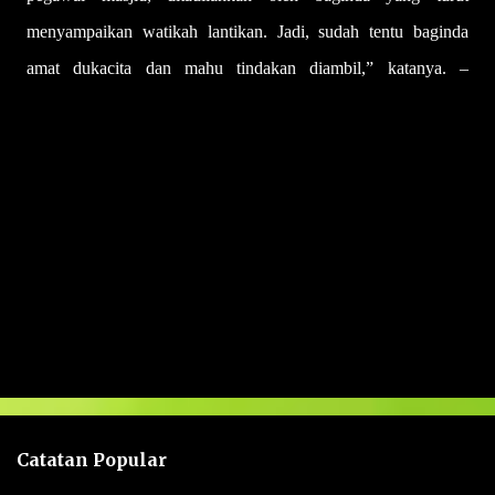
menyampaikan watikah lantikan. Jadi, sudah tentu baginda
amat dukacita dan mahu tindakan diambil,” katanya. –
UTUSAN
U
l
a
s
a
n
Catatan Popular