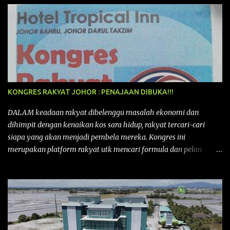
KONGRES RAKYAT JOHOR : PENAJAAN DIBUKA!!!
DALAM keadaan rakyat dibelenggu masalah ekonomi dan
dihimpit dengan kenaikan kos sara hidup, rakyat tercari-cari
siapa yang akan menjadi pembela mereka. Kongres ini
merupakan platform rakyat utk mencari formula dan pelan
tindakan rakyat utk menghadapi masalah yang membelenggu
segenap kehidupan rakyat. Bermula dengan Kongres Rakyat
pertama yang telah diadakan pada 12 September 2015 di Shah
Alam, Selangor, di peringkat kebangsaan dengan tema
“MEMBINA MALAYSIA SEJAHTERA”, Kongre s Rakyat di
peringkat negeri-negeri mula diadakan. Isu-isu rakyat yang telah