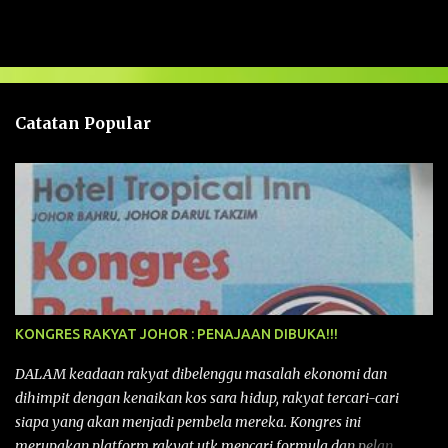
l
a
s
a
n
Catatan Popular
KONGRES RAKYAT JOHOR : PENAJAAN DIBUKA!!!
DALAM keadaan rakyat dibelenggu masalah ekonomi dan
dihimpit dengan kenaikan kos sara hidup, rakyat tercari-cari
siapa yang akan menjadi pembela mereka. Kongres ini
merupakan platform rakyat utk mencari formula dan pelan