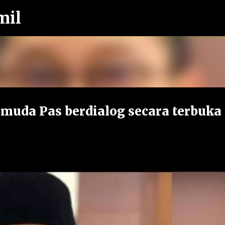
mil
Langkau ke kandungan utama
uda Pas berdialog secara terbuka