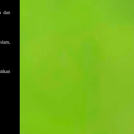
sewaktu mesyuarat yang terdahulu.
Muktamar PAS bukan hanya medan
Disebabkan salah anggap ini menyebabkan
n dan
bermuhasabah tetapi juga mampu
adakalanya keputusan yang dicapai di
menyumbang secara langsung kepada
dalam mesyuarat yang lalu akan berlalu
peningkatan kepada pendapatan negeri dan
begitu sahaja akibat daripada tiada
rakyat deng...
daripada mana-mana ahli mesyuarat yang
slam,
menyentuh atau bertanya dengan
perkembangan keputusan yang telah
dicapai. Sebagai contohnya, mesyuarat
telah mencapai keputusan untuk membeli
tikan
sebuah van bagi kegunaan operasi sekolah.
Namun disebabkan keputusan ini tidak ada
tindakan daripada mana-mana pihak dan
ianya juga tidak dibangkitkan di dalam
mesyuarat yang seterusnya maka ia akan
hanya tinggal sebagai keputusan sahaja
tanpa tindakan. Setiap tindakan yang perlu
disiapkan pada atau sebelum tarikh
mesyuarat perlu disahkan sama ada telah