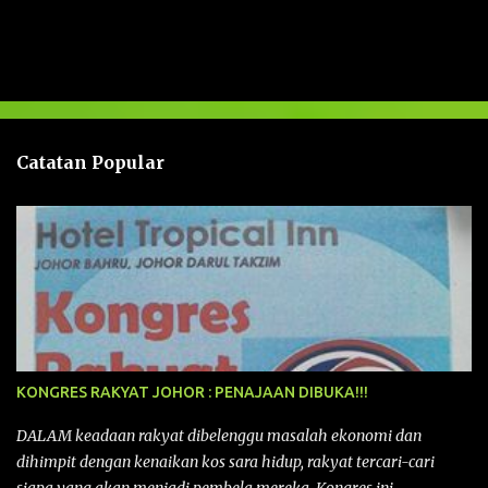
l
a
s
a
n
Catatan Popular
KONGRES RAKYAT JOHOR : PENAJAAN DIBUKA!!!
DALAM keadaan rakyat dibelenggu masalah ekonomi dan
dihimpit dengan kenaikan kos sara hidup, rakyat tercari-cari