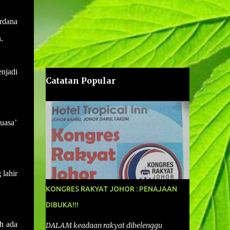
rdana
.
njadi
Catatan Popular
uasa’
 lahir
KONGRES RAKYAT JOHOR : PENAJAAN
DIBUKA!!!
h ada
DALAM keadaan rakyat dibelenggu