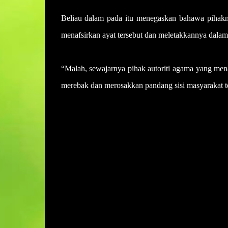
Beliau dalam pada itu menegaskan bahawa pihakn
menafsirkan ayat tersebut dan meletakkannya dalam
“Malah, sewajarnya pihak autoriti agama yang mena
merebak dan merosakkan pandang sisi masyarakat
U
l
a
s