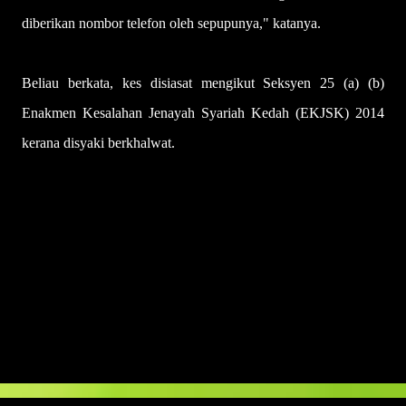
diberikan nombor telefon oleh sepupunya," katanya.
Beliau berkata, kes disiasat mengikut Seksyen 25 (a) (b)
Enakmen Kesalahan Jenayah Syariah Kedah (EKJSK) 2014
kerana disyaki berkhalwat.
U
l
a
s
a