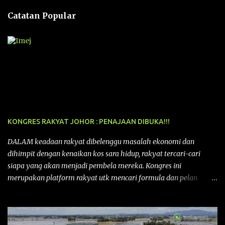
n
Catatan Popular
KONGRES RAKYAT JOHOR : PENAJAAN DIBUKA!!!
DALAM keadaan rakyat dibelenggu masalah ekonomi dan
dihimpit dengan kenaikan kos sara hidup, rakyat tercari-cari
siapa yang akan menjadi pembela mereka. Kongres ini
merupakan platform rakyat utk mencari formula dan pelan
tindakan rakyat utk menghadapi masalah yang membelenggu
segenap kehidupan rakyat. Bermula dengan Kongres Rakyat
pertama yang telah diadakan pada 12 September 2015 di Shah