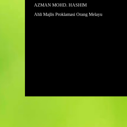
AZMAN MOHD. HASHIM
Ahli Majlis Proklamasi Orang Melayu
U
l
a
s
a
n