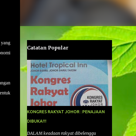
 yang
Catatan Popular
onomi
angan
entuk
KONGRES RAKYAT JOHOR : PENAJAAN
DIBUKA!!!
DALAM keadaan rakyat dibelenggu