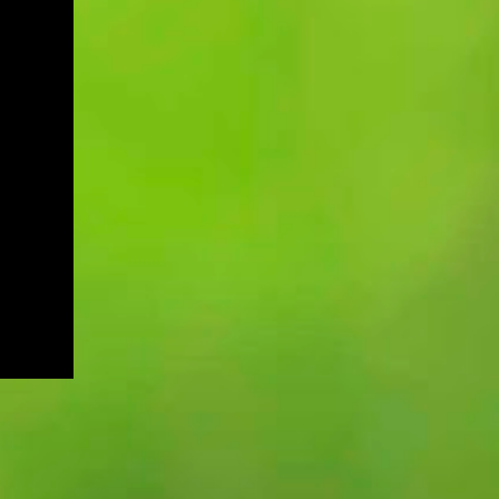
sewaktu mesyuarat yang terdahulu.
Muktamar PAS bukan hanya medan
Disebabkan salah anggap ini menyebabkan
bermuhasabah tetapi juga mampu
adakalanya keputusan yang dicapai di
menyumbang secara langsung kepada
dalam mesyuarat yang lalu akan berlalu
peningkatan kepada pendapatan negeri dan
begitu sahaja akibat daripada tiada
rakyat deng...
daripada mana-mana ahli mesyuarat yang
menyentuh atau bertanya dengan
perkembangan keputusan yang telah
dicapai. Sebagai contohnya, mesyuarat
telah mencapai keputusan untuk membeli
sebuah van bagi kegunaan operasi sekolah.
Namun disebabkan keputusan ini tidak ada
tindakan daripada mana-mana pihak dan
ianya juga tidak dibangkitkan di dalam
mesyuarat yang seterusnya maka ia akan
hanya tinggal sebagai keputusan sahaja
tanpa tindakan. Setiap tindakan yang perlu
disiapkan pada atau sebelum tarikh
mesyuarat perlu disahkan sama ada telah