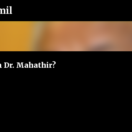
mil
Langkau ke kandungan utama
 Dr. Mahathir?