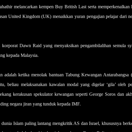
Mahathir melancarkan kempen Buy British Last serta memperkenalkan 
usan United Kingdom (UK) menaikkan yuran pengajian pelajar dari ne
n korporat Dawn Raid yang menyaksikan pengambilalihan semula sya
ang kepada Malaysia.
kin adalah ketika menolak bantuan Tabung Kewangan Antarabangsa 
u, beliau melaksanakan kawalan modal yang digelar ‘gila’ oleh pe
ekang kerakusan spekulator kewangan seperti George Soros dan akh
ding negara jiran yang tunduk kepada IMF.
n dunia Islam paling lantang mengkritik AS dan Israel, khususnya ber