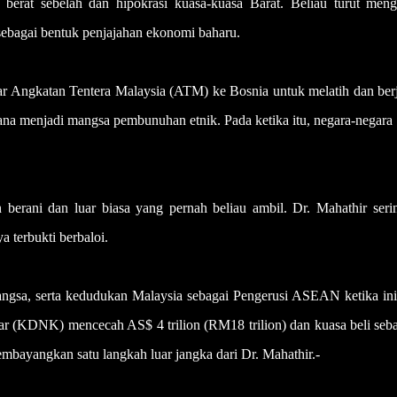
r berat sebelah dan hipokrasi kuasa-kuasa Barat. Beliau turut meng
sebagai bentuk penjajahan ekonomi baharu.
r Angkatan Tentera Malaysia (ATM) ke Bosnia untuk melatih dan ber
sana menjadi mangsa pembunuhan etnik. Pada ketika itu, negara-negara
 berani dan luar biasa yang pernah beliau ambil. Dr. Mahathir seri
 terbukti berbaloi.
ngsa, serta kedudukan Malaysia sebagai Pengerusi ASEAN ketika ini,
 (KDNK) mencecah AS$ 4 trilion (RM18 trilion) dan kuasa beli seb
embayangkan satu langkah luar jangka dari Dr. Mahathir.-
UTUSAN