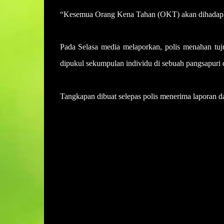
“Kesemua Orang Kena Tahan (OKT) akan dihadapka
Pada Selasa media melaporkan, polis menahan tuj
dipukul sekumpulan individu di sebuah pangsapuri d
Tangkapan dibuat selepas polis menerima laporan d
U
l
a