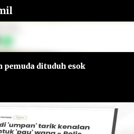
mil
Langkau ke kandungan utama
sah pemuda dituduh esok