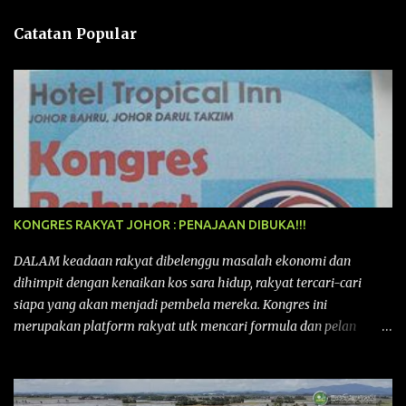
n
Catatan Popular
KONGRES RAKYAT JOHOR : PENAJAAN DIBUKA!!!
DALAM keadaan rakyat dibelenggu masalah ekonomi dan
dihimpit dengan kenaikan kos sara hidup, rakyat tercari-cari
siapa yang akan menjadi pembela mereka. Kongres ini
merupakan platform rakyat utk mencari formula dan pelan
tindakan rakyat utk menghadapi masalah yang membelenggu
segenap kehidupan rakyat. Bermula dengan Kongres Rakyat
pertama yang telah diadakan pada 12 September 2015 di Shah