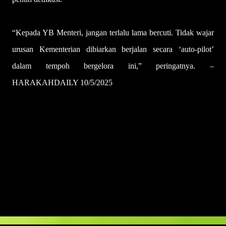
“Kepada YB Menteri, jangan terlalu lama bercuti. Tidak wajar
urusan Kementerian dibiarkan berjalan secara ‘auto-pilot’
dalam tempoh bergelora ini,” peringatnya. –
HARAKAHDAILY 10/5/2025
U
l
a
s
a