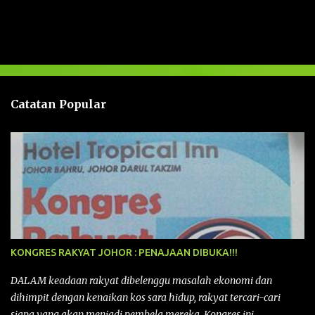
l
a
s
a
n
Catatan Popular
KONGRES RAKYAT JOHOR : PENAJAAN DIBUKA!!!
DALAM keadaan rakyat dibelenggu masalah ekonomi dan
dihimpit dengan kenaikan kos sara hidup, rakyat tercari-cari
siapa yang akan menjadi pembela mereka. Kongres ini