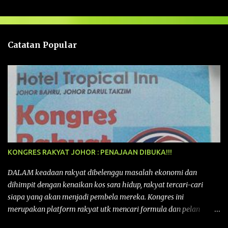
s
a
n
Catatan Popular
KONGRES RAKYAT JOHOR : PENAJAAN DIBUKA!!!
DALAM keadaan rakyat dibelenggu masalah ekonomi dan
dihimpit dengan kenaikan kos sara hidup, rakyat tercari-cari
siapa yang akan menjadi pembela mereka. Kongres ini
merupakan platform rakyat utk mencari formula dan pelan
tindakan rakyat utk menghadapi masalah yang membelenggu