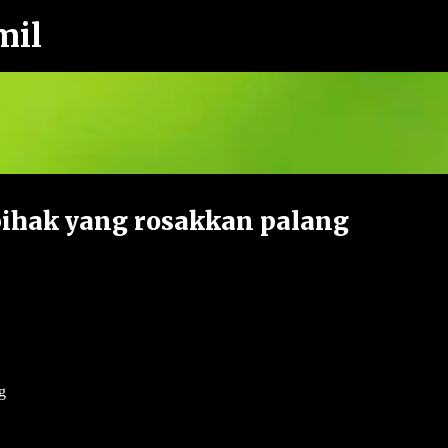
mil
Langkau ke kandungan utama
ihak yang rosakkan palang
g