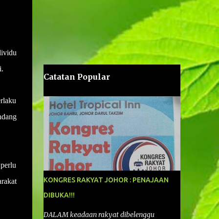
ividu
.
Catatan Popular
rlaku
ndang
perlu
KONGRES RAKYAT JOHOR : PENAJAAN
rakat
DIBUKA!!!
DALAM keadaan rakyat dibelenggu