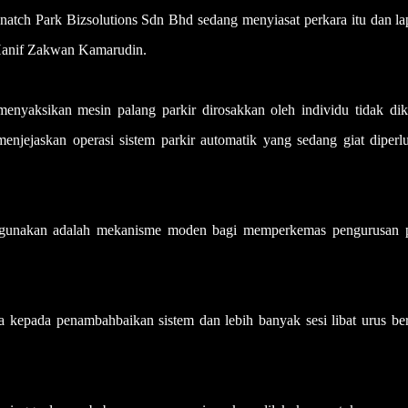
natch Park Bizsolutions Sdn Bhd sedang menyiasat perkara itu dan la
t, Hanif Zakwan Kamarudin.
menyaksikan mesin palang parkir dirosakkan oleh individu tidak dike
enjejaskan operasi sistem parkir automatik yang sedang giat diperl
 digunakan adalah mekanisme moden bagi memperkemas pengurusan p
a kepada penambahbaikan sistem dan lebih banyak sesi libat urus be