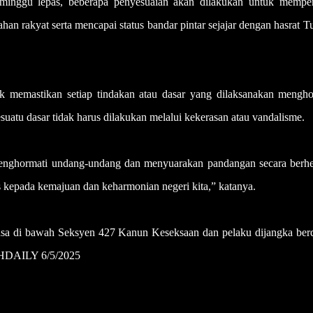
inggu lepas, beberapa penyesuaian akan dilakukan untuk memper
 rakyat serta mencapai status bandar pintar sejajar dengan hasrat 
uk memastikan setiap tindakan atau dasar yang dilaksanakan mengho
atu dasar tidak harus dilakukan melalui kekerasan atau vandalisme.
menghormati undang-undang dan menyuarakan pandangan secara berh
s kepada kemajuan dan keharmonian negeri kita,” katanya.
kuasa di bawah Seksyen 427 Kanun Keseksaan dan pelaku dijangka ber
HDAILY 6/5/2025