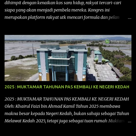
dihimpit dengan kenaikan kos sara hidup, rakyat tercari-cari
siapa yang akan menjadi pembela mereka. Kongres ini
merupakan platform rakyat utk mencari formula dan pelan
tindakan rakyat utk menghadapi masalah yang membelenggu
segenap kehidupan rakyat. Bermula dengan Kongres Rakyat
pertama yang telah diadakan pada 12 September 2015 di Shah
Alam, Selangor, di peringkat kebangsaan dengan tema
“MEMBINA MALAYSIA SEJAHTERA”, Kongre s Rakyat di
peringkat negeri-negeri mula diadakan. Isu-isu rakyat yang telah
ditimbulkan di peringkat kebangsaan termasuklah isu-isu
ekonomi, sosial, pendidikan, pengurusan sumber, kesihatan,
budaya, pembangunan bandar dan desa, kos dan kualiti hidup
2025 : MUKTAMAR TAHUNAN PAS KEMBALI KE NEGERI KEDAH
dan perundangan. Di peringkat negeri pula, isu akan dijuruskan
dengan lebih terperinci perkara-perkara tersebut dengan keadaan
2025 : MUKTAMAR TAHUNAN PAS KEMBALI KE NEGERI KEDAH
setempat. Kongres Rakyat Johor ini akan melibat pelbagai pihak
Oleh: Khairul Faizi bin Ahmad Kamil Tahun 2025 membawa
dari pelbagai latar belakang yang ingin ...
makna besar kepada Negeri Kedah, bukan sahaja sebagai Tahun
Melawat Kedah 2025, tetapi juga sebagai tuan rumah Muktamar
Tahunan Parti Islam Se-Malaysia (PAS) Kali ke-71 yang bakal
berlangsung dari 11 hingga 16 September 2025 di Kompleks PAS