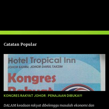
U
l
a
s
a
n
Catatan Popular
KONGRES RAKYAT JOHOR : PENAJAAN DIBUKA!!!
DALAM keadaan rakyat dibelenggu masalah ekonomi dan