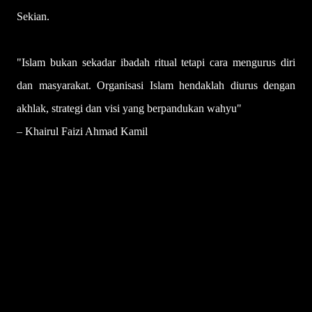
Sekian.
"Islam bukan sekadar ibadah ritual tetapi cara mengurus diri
dan masyarakat. Organisasi Islam hendaklah diurus dengan
akhlak, strategi dan visi yang berpandukan wahyu"
– Khairul Faizi Ahmad Kamil
U
l
a
s