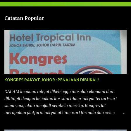
a
n
Catatan Popular
KONGRES RAKYAT JOHOR : PENAJAAN DIBUKA!!!
DALAM keadaan rakyat dibelenggu masalah ekonomi dan
dihimpit dengan kenaikan kos sara hidup, rakyat tercari-cari
siapa yang akan menjadi pembela mereka. Kongres ini
merupakan platform rakyat utk mencari formula dan pelan
tindakan rakyat utk menghadapi masalah yang membelenggu
segenap kehidupan rakyat. Bermula dengan Kongres Rakyat