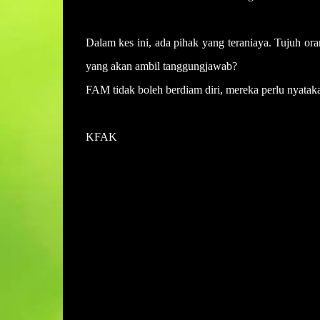
Dalam kes ini, ada pihak yang teraniaya. Tujuh or
yang akan ambil tanggungjawab?
FAM tidak boleh berdiam diri, mereka perlu nyataka
KFAK
U
l
a