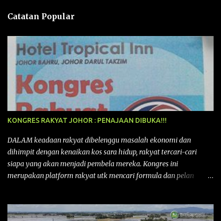
n
Catatan Popular
KONGRES RAKYAT JOHOR : PENAJAAN DIBUKA!!!
DALAM keadaan rakyat dibelenggu masalah ekonomi dan
dihimpit dengan kenaikan kos sara hidup, rakyat tercari-cari
siapa yang akan menjadi pembela mereka. Kongres ini
merupakan platform rakyat utk mencari formula dan pelan
tindakan rakyat utk menghadapi masalah yang membelenggu
segenap kehidupan rakyat. Bermula dengan Kongres Rakyat
pertama yang telah diadakan pada 12 September 2015 di Shah