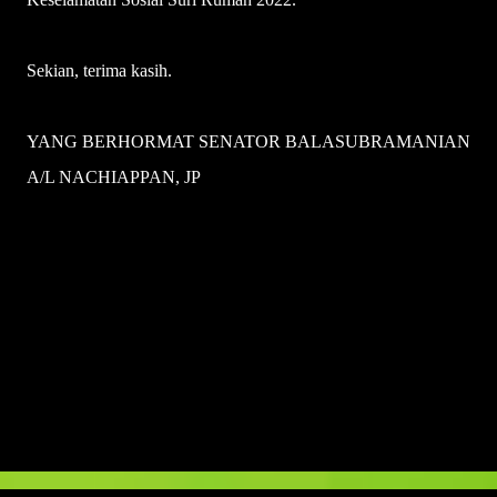
Sekian, terima kasih.
YANG BERHORMAT SENATOR BALASUBRAMANIAN
A/L NACHIAPPAN, JP
U
l
a
s
a