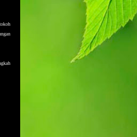
tokoh
ungan
ngkah