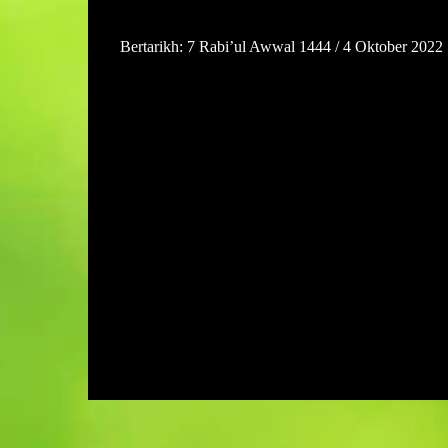
Bertarikh: 7 Rabi’ul Awwal 1444 / 4 Oktober 2022
U
l
a
s
a
n