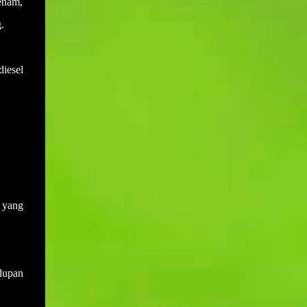
enam,
sewaktu mesyuarat yang terdahulu.
Muktamar PAS bukan hanya medan
Disebabkan salah anggap ini menyebabkan
.
bermuhasabah tetapi juga mampu
adakalanya keputusan yang dicapai di
menyumbang secara langsung kepada
dalam mesyuarat yang lalu akan berlalu
peningkatan kepada pendapatan negeri dan
diesel
begitu sahaja akibat daripada tiada
rakyat deng...
daripada mana-mana ahli mesyuarat yang
menyentuh atau bertanya dengan
perkembangan keputusan yang telah
dicapai. Sebagai contohnya, mesyuarat
telah mencapai keputusan untuk membeli
sebuah van bagi kegunaan operasi sekolah.
Namun disebabkan keputusan ini tidak ada
tindakan daripada mana-mana pihak dan
 yang
ianya juga tidak dibangkitkan di dalam
mesyuarat yang seterusnya maka ia akan
hanya tinggal sebagai keputusan sahaja
tanpa tindakan. Setiap tindakan yang perlu
dupan
disiapkan pada atau sebelum tarikh
mesyuarat perlu disahkan sama ada telah