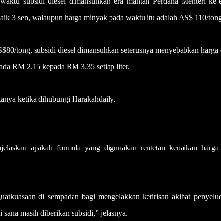
 waktu subsidi diesel dimansuhkan era mantan Perdana Menteri ke-
naik 3 sen, walaupun harga minyak pada waktu itu adalah AS$ 110/tong
AS$80/tong, subsidi diesel dimansuhkan seterusnya menyebabkan harga 
ada RM 2.15 kepada RM 3.35 setiap liter.
atanya ketika dihubungi Harakahdaily.
enjelaskan apakah formula yang digunakan rentetan kenaikan harga
uatkuasaan di sempadan bagi mengelakkan ketirisan akibat penyelu
 sana masih diberikan subsidi,” jelasnya.