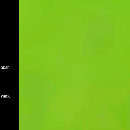
dilak...
suhkan
 yang