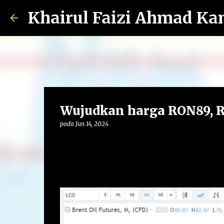
Khairul Faizi Ahmad Ka
Wujudkan harga RON89, RO
pada
Jun 14, 2024