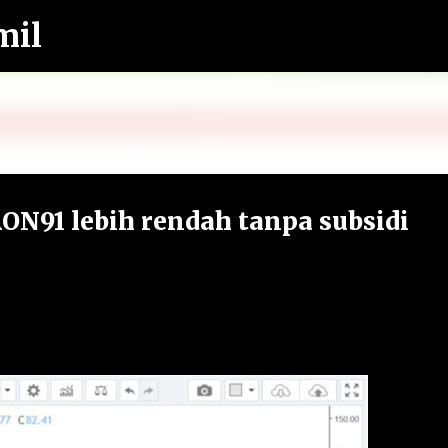
mil
Langkau ke kandungan utama
N91 lebih rendah tanpa subsidi