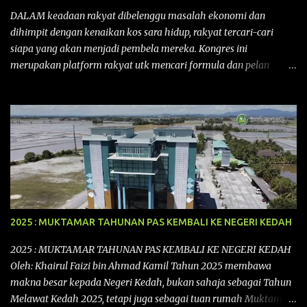
DALAM keadaan rakyat dibelenggu masalah ekonomi dan
dihimpit dengan kenaikan kos sara hidup, rakyat tercari-cari
siapa yang akan menjadi pembela mereka. Kongres ini
merupakan platform rakyat utk mencari formula dan pelan
tindakan rakyat utk menghadapi masalah yang membelenggu
segenap kehidupan rakyat. Bermula dengan Kongres Rakyat
pertama yang telah diadakan pada 12 September 2015 di Shah
Alam, Selangor, di peringkat kebangsaan dengan tema
“MEMBINA MALAYSIA SEJAHTERA”, Kongre s Rakyat di
peringkat negeri-negeri mula diadakan. Isu-isu rakyat yang telah
ditimbulkan di peringkat kebangsaan termasuklah isu-isu
ekonomi, sosial, pendidikan, pengurusan sumber, kesihatan,
budaya, pembangunan bandar dan desa, kos dan kualiti hidup
2025 : MUKTAMAR TAHUNAN PAS KEMBALI KE NEGERI KEDAH
dan perundangan. Di peringkat negeri pula, isu akan dijuruskan
dengan lebih terperinci perkara-perkara tersebut dengan keadaan
2025 : MUKTAMAR TAHUNAN PAS KEMBALI KE NEGERI KEDAH
setempat. Kongres Rakyat Johor ini akan melibat pelbagai pihak
Oleh: Khairul Faizi bin Ahmad Kamil Tahun 2025 membawa
dari pelbagai latar belakang yang ingin ...
makna besar kepada Negeri Kedah, bukan sahaja sebagai Tahun
Melawat Kedah 2025, tetapi juga sebagai tuan rumah Muktamar