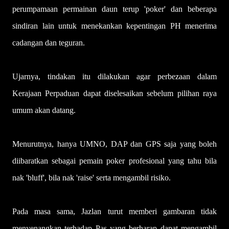
perumpamaan permainan daun terup 'poker' dan beberapa
sindiran lain untuk menekankan kepentingan PH menerima
cadangan dan teguran.
Ujarnya, tindakan itu dilakukan agar perbezaan dalam
Kerajaan Perpaduan dapat diselesaikan sebelum pilihan raya
umum akan datang.
Menurutnya, hanya UMNO, DAP dan GPS saja yang boleh
diibaratkan sebagai pemain poker profesional yang tahu bila
nak 'bluff', bila nak 'raise' serta mengambil risiko.
Pada masa sama, Jazlan turut memberi gambaran tidak
menyenangkan terhadap Pas yang berharap dapat mengambil