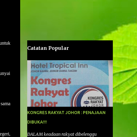
untuk
Catatan Popular
unyai
i sama
KONGRES RAKYAT JOHOR : PENAJAAN
DIBUKA!!!
egeri,
DALAM keadaan rakyat dibelenggu