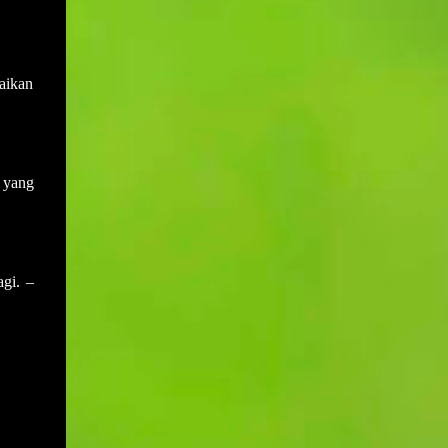
sewaktu mesyuarat yang terdahulu.
Muktamar PAS bukan hanya medan
Disebabkan salah anggap ini menyebabkan
bermuhasabah tetapi juga mampu
adakalanya keputusan yang dicapai di
menyumbang secara langsung kepada
dalam mesyuarat yang lalu akan berlalu
aikan
peningkatan kepada pendapatan negeri dan
begitu sahaja akibat daripada tiada
rakyat deng...
daripada mana-mana ahli mesyuarat yang
menyentuh atau bertanya dengan
perkembangan keputusan yang telah
 yang
dicapai. Sebagai contohnya, mesyuarat
telah mencapai keputusan untuk membeli
sebuah van bagi kegunaan operasi sekolah.
Namun disebabkan keputusan ini tidak ada
gi. –
tindakan daripada mana-mana pihak dan
ianya juga tidak dibangkitkan di dalam
mesyuarat yang seterusnya maka ia akan
hanya tinggal sebagai keputusan sahaja
tanpa tindakan. Setiap tindakan yang perlu
disiapkan pada atau sebelum tarikh
mesyuarat perlu disahkan sama ada telah