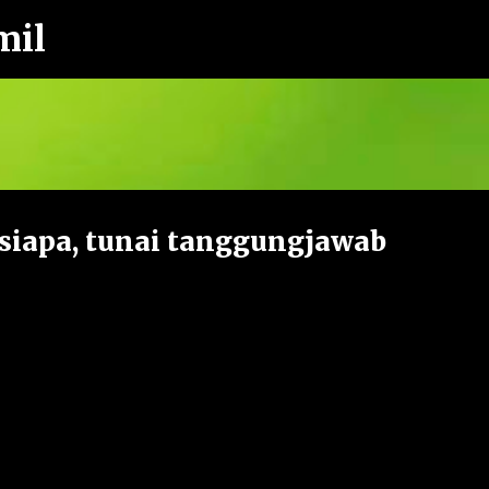
mil
Langkau ke kandungan utama
 siapa, tunai tanggungjawab