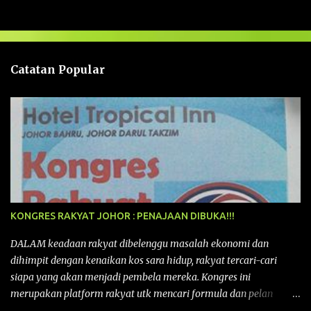
a
s
a
n
Catatan Popular
KONGRES RAKYAT JOHOR : PENAJAAN DIBUKA!!!
DALAM keadaan rakyat dibelenggu masalah ekonomi dan
dihimpit dengan kenaikan kos sara hidup, rakyat tercari-cari
siapa yang akan menjadi pembela mereka. Kongres ini
merupakan platform rakyat utk mencari formula dan pelan
tindakan rakyat utk menghadapi masalah yang membelenggu