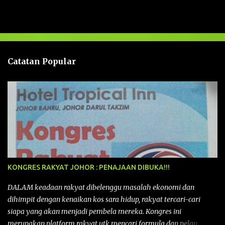
a
s
a
n
Catatan Popular
KONGRES RAKYAT JOHOR : PENAJAAN DIBUKA!!!
DALAM keadaan rakyat dibelenggu masalah ekonomi dan
dihimpit dengan kenaikan kos sara hidup, rakyat tercari-cari
siapa yang akan menjadi pembela mereka. Kongres ini
merupakan platform rakyat utk mencari formula dan pelan