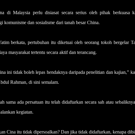
 Malaysia perlu disiasat secara serius oleh pihak berkuasa k
gi komunisme dan sosialisme dari tanah besar China.
im berkata, pertubuhan itu diketuai oleh seorang tokoh bergelar Ta
ya masyarakat tertentu secara aktif dan terancang.
a ini tidak boleh lepas hendaknya daripada penelitian dan kajian,” k
bdul Rahman, di sini semalam.
alah sama ada persatuan itu telah didaftarkan secara sah atau sebalikny
jalankan kegiatan.
n Cina itu tidak dipersoalkan? Dan jika tidak didaftarkan, kenapa dib