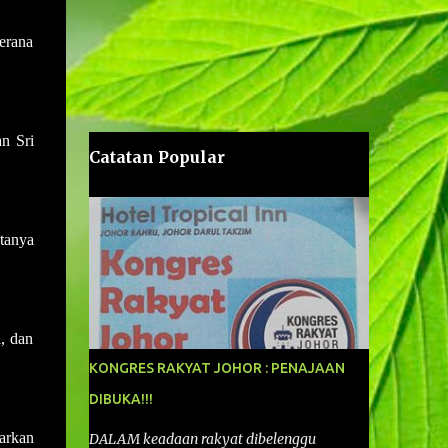
erana
n Sri
Catatan Popular
atanya
a, dan
KONGRES RAKYAT JOHOR : PENAJAAN
DIBUKA!!!
iarkan
DALAM keadaan rakyat dibelenggu