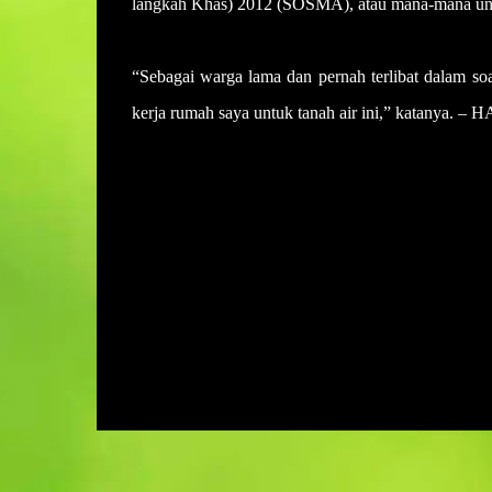
langkah Khas) 2012 (SOSMA), atau mana-mana und
“Sebagai warga lama dan pernah terlibat dalam soa
kerja rumah saya untuk tanah air ini,” katanya
U
l
a
s
a
n