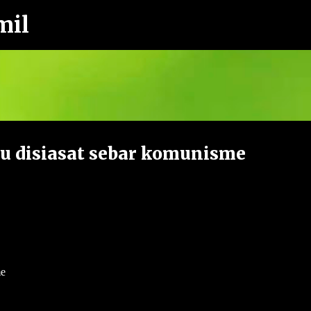
mil
Langkau ke kandungan utama
lu disiasat sebar komunisme
me