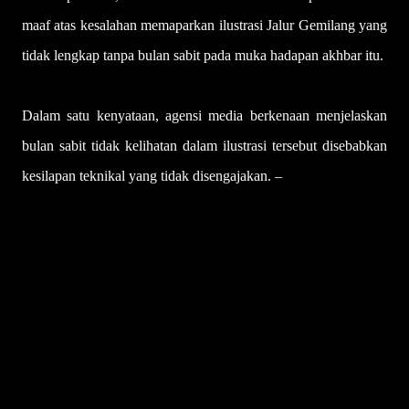
maaf atas kesalahan memaparkan ilustrasi Jalur Gemilang yang
tidak lengkap tanpa bulan sabit pada muka hadapan akhbar itu.
Dalam satu kenyataan, agensi media berkenaan menjelaskan
bulan sabit tidak kelihatan dalam ilustrasi tersebut disebabkan
kesilapan teknikal yang tidak disengajakan. –
UTUSAN
U
l
a
s