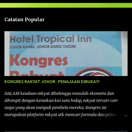
a
n
Catatan Popular
KONGRES RAKYAT JOHOR : PENAJAAN DIBUKA!!!
DALAM keadaan rakyat dibelenggu masalah ekonomi dan
dihimpit dengan kenaikan kos sara hidup, rakyat tercari-cari
siapa yang akan menjadi pembela mereka. Kongres ini
merupakan platform rakyat utk mencari formula dan pelan
tindakan rakyat utk menghadapi masalah yang membelenggu
segenap kehidupan rakyat. Bermula dengan Kongres Rakyat