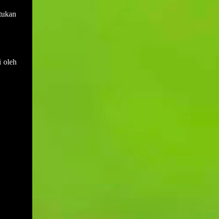
tukan
i oleh