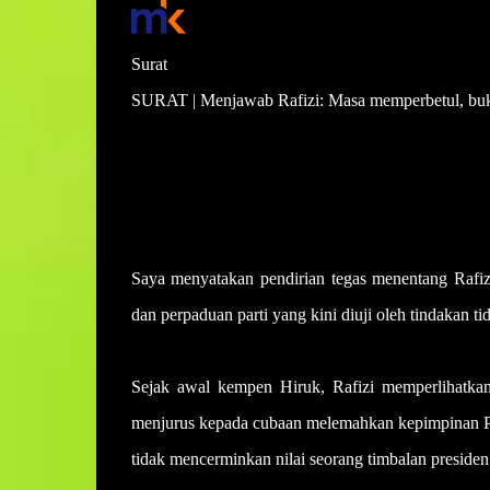
Surat
SURAT | Menjawab Rafizi: Masa memperbetul, bu
Amir Hussien
Diterbitkan: May 19, 2025 9:00 PM
Dikemaskini: 9:00 PM
Saya menyatakan pendirian tegas menentang Rafizi
dan perpaduan parti yang kini diuji oleh tindakan t
Sejak awal kempen Hiruk, Rafizi memperlihatkan
menjurus kepada cubaan melemahkan kepimpinan Pre
tidak mencerminkan nilai seorang timbalan presiden