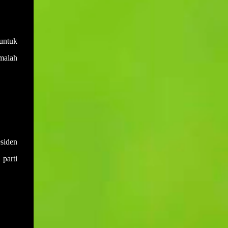
untuk
 malah
siden
 parti