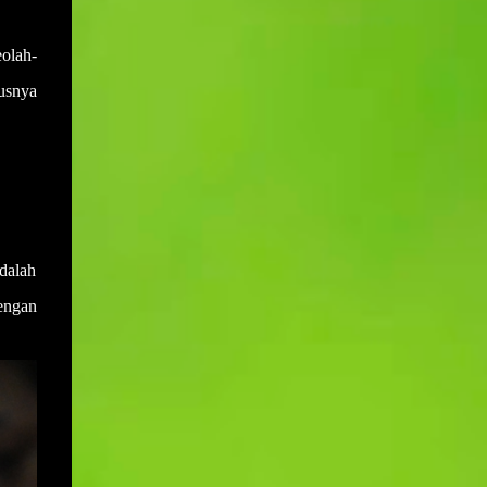
sewaktu mesyuarat yang terdahulu.
Muktamar PAS bukan hanya medan
Disebabkan salah anggap ini menyebabkan
bermuhasabah tetapi juga mampu
olah-
adakalanya keputusan yang dicapai di
menyumbang secara langsung kepada
dalam mesyuarat yang lalu akan berlalu
usnya
peningkatan kepada pendapatan negeri dan
begitu sahaja akibat daripada tiada
rakyat deng...
daripada mana-mana ahli mesyuarat yang
menyentuh atau bertanya dengan
perkembangan keputusan yang telah
dicapai. Sebagai contohnya, mesyuarat
telah mencapai keputusan untuk membeli
sebuah van bagi kegunaan operasi sekolah.
dalah
Namun disebabkan keputusan ini tidak ada
engan
tindakan daripada mana-mana pihak dan
ianya juga tidak dibangkitkan di dalam
mesyuarat yang seterusnya maka ia akan
hanya tinggal sebagai keputusan sahaja
tanpa tindakan. Setiap tindakan yang perlu
disiapkan pada atau sebelum tarikh
mesyuarat perlu disahkan sama ada telah