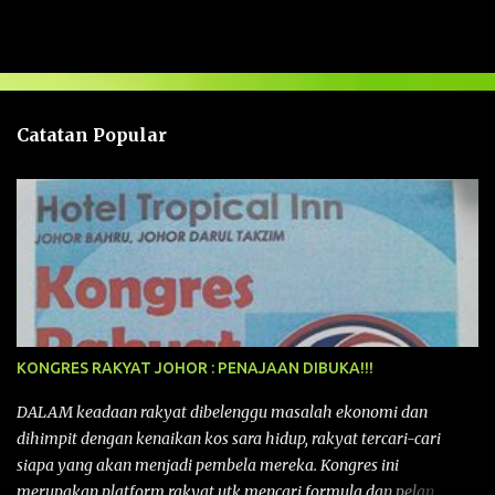
a
s
a
n
Catatan Popular
KONGRES RAKYAT JOHOR : PENAJAAN DIBUKA!!!
DALAM keadaan rakyat dibelenggu masalah ekonomi dan
dihimpit dengan kenaikan kos sara hidup, rakyat tercari-cari
siapa yang akan menjadi pembela mereka. Kongres ini
merupakan platform rakyat utk mencari formula dan pelan