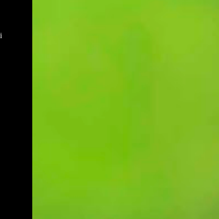
sewaktu mesyuarat yang terdahulu.
Muktamar PAS bukan hanya medan
Disebabkan salah anggap ini menyebabkan
bermuhasabah tetapi juga mampu
adakalanya keputusan yang dicapai di
menyumbang secara langsung kepada
i
dalam mesyuarat yang lalu akan berlalu
peningkatan kepada pendapatan negeri dan
begitu sahaja akibat daripada tiada
rakyat deng...
daripada mana-mana ahli mesyuarat yang
menyentuh atau bertanya dengan
perkembangan keputusan yang telah
dicapai. Sebagai contohnya, mesyuarat
telah mencapai keputusan untuk membeli
sebuah van bagi kegunaan operasi sekolah.
Namun disebabkan keputusan ini tidak ada
tindakan daripada mana-mana pihak dan
ianya juga tidak dibangkitkan di dalam
mesyuarat yang seterusnya maka ia akan
hanya tinggal sebagai keputusan sahaja
tanpa tindakan. Setiap tindakan yang perlu
disiapkan pada atau sebelum tarikh
mesyuarat perlu disahkan sama ada telah