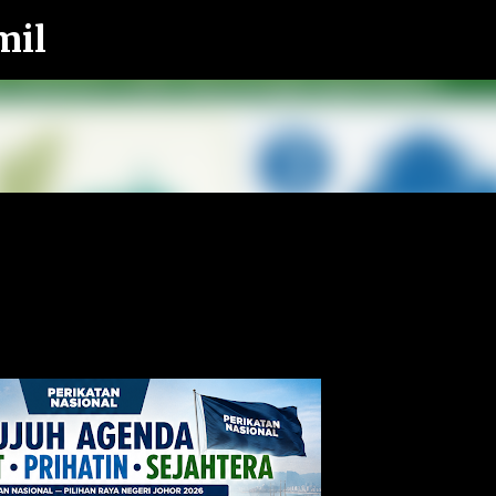
mil
Langkau ke kandungan utama