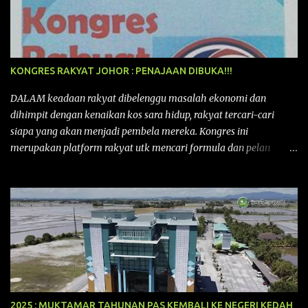
KONGRES RAKYAT JOHOR : PENAJAAN DIBUKA!!!
DALAM keadaan rakyat dibelenggu masalah ekonomi dan
dihimpit dengan kenaikan kos sara hidup, rakyat tercari-cari
siapa yang akan menjadi pembela mereka. Kongres ini
merupakan platform rakyat utk mencari formula dan pelan
tindakan rakyat utk menghadapi masalah yang membelenggu
segenap kehidupan rakyat. Bermula dengan Kongres Rakyat
pertama yang telah diadakan pada 12 September 2015 di Shah
Alam, Selangor, di peringkat kebangsaan dengan tema
“MEMBINA MALAYSIA SEJAHTERA”, Kongre s Rakyat di
peringkat negeri-negeri mula diadakan. Isu-isu rakyat yang telah
ditimbulkan di peringkat kebangsaan termasuklah isu-isu
ekonomi, sosial, pendidikan, pengurusan sumber, kesihatan,
budaya, pembangunan bandar dan desa, kos dan kualiti hidup
2025 : MUKTAMAR TAHUNAN PAS KEMBALI KE NEGERI KEDAH