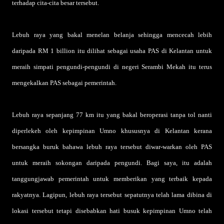
terhadap cita-cita besar tersebut.
Lebuh raya yang bakal menelan belanja sehingga mencecah lebih
daripada RM 1 billion itu dilihat sebagai usaha PAS di Kelantan untuk
meraih simpati pengundi-pengundi di negeri Serambi Mekah itu terus
mengekalkan PAS sebagai pemerintah.
Lebuh raya sepanjang 77 km itu yang bakal beroperasi tanpa tol nanti
diperlekeh oleh kepimpinan Umno khususnya di Kelantan kerana
bersangka buruk bahawa lebuh raya tersebut diwar-warkan oleh PAS
untuk meraih sokongan daripada pengundi. Bagi saya, itu adalah
tanggungjawab pemerintah untuk memberikan yang terbaik kepada
rakyatnya. Lagipun, lebuh raya tersebut sepatutnya telah lama dibina di
lokasi tersebut tetapi disebabkan hati busuk kepimpinan Umno telah