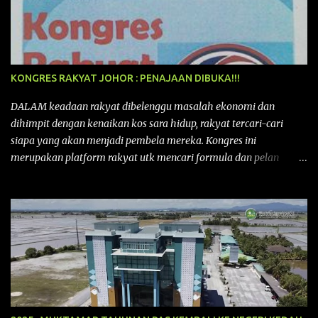
KONGRES RAKYAT JOHOR : PENAJAAN DIBUKA!!!
DALAM keadaan rakyat dibelenggu masalah ekonomi dan
dihimpit dengan kenaikan kos sara hidup, rakyat tercari-cari
siapa yang akan menjadi pembela mereka. Kongres ini
merupakan platform rakyat utk mencari formula dan pelan
tindakan rakyat utk menghadapi masalah yang membelenggu
segenap kehidupan rakyat. Bermula dengan Kongres Rakyat
pertama yang telah diadakan pada 12 September 2015 di Shah
Alam, Selangor, di peringkat kebangsaan dengan tema
“MEMBINA MALAYSIA SEJAHTERA”, Kongre s Rakyat di
peringkat negeri-negeri mula diadakan. Isu-isu rakyat yang telah
ditimbulkan di peringkat kebangsaan termasuklah isu-isu
ekonomi, sosial, pendidikan, pengurusan sumber, kesihatan,
budaya, pembangunan bandar dan desa, kos dan kualiti hidup