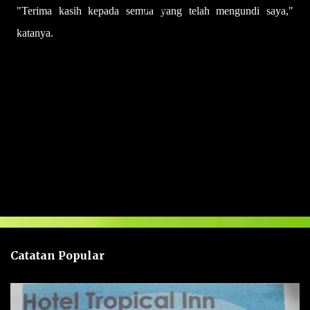
"Terima kasih kepada semua yang telah mengundi saya,"
katanya.
U
l
a
s
a
n
Catatan Popular