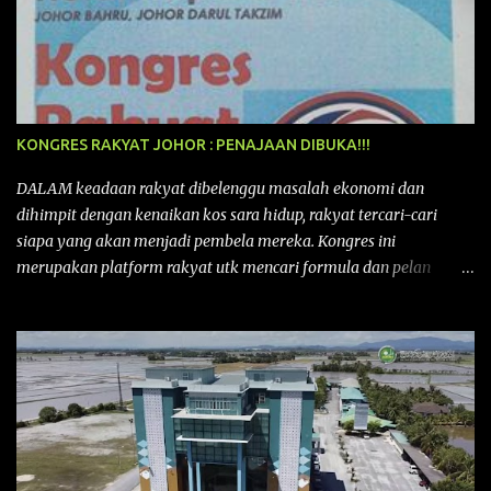
KONGRES RAKYAT JOHOR : PENAJAAN DIBUKA!!!
DALAM keadaan rakyat dibelenggu masalah ekonomi dan
dihimpit dengan kenaikan kos sara hidup, rakyat tercari-cari
siapa yang akan menjadi pembela mereka. Kongres ini
merupakan platform rakyat utk mencari formula dan pelan
tindakan rakyat utk menghadapi masalah yang membelenggu
segenap kehidupan rakyat. Bermula dengan Kongres Rakyat
pertama yang telah diadakan pada 12 September 2015 di Shah
Alam, Selangor, di peringkat kebangsaan dengan tema
“MEMBINA MALAYSIA SEJAHTERA”, Kongre s Rakyat di
peringkat negeri-negeri mula diadakan. Isu-isu rakyat yang telah
ditimbulkan di peringkat kebangsaan termasuklah isu-isu
ekonomi, sosial, pendidikan, pengurusan sumber, kesihatan,