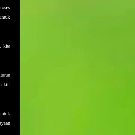
sewaktu mesyuarat yang terdahulu.
Muktamar PAS bukan hanya medan
roses
Disebabkan salah anggap ini menyebabkan
bermuhasabah tetapi juga mampu
adakalanya keputusan yang dicapai di
untuk
menyumbang secara langsung kepada
dalam mesyuarat yang lalu akan berlalu
peningkatan kepada pendapatan negeri dan
begitu sahaja akibat daripada tiada
rakyat deng...
daripada mana-mana ahli mesyuarat yang
menyentuh atau bertanya dengan
 kita
perkembangan keputusan yang telah
dicapai. Sebagai contohnya, mesyuarat
telah mencapai keputusan untuk membeli
sebuah van bagi kegunaan operasi sekolah.
aturan
Namun disebabkan keputusan ini tidak ada
oaktif
tindakan daripada mana-mana pihak dan
ianya juga tidak dibangkitkan di dalam
mesyuarat yang seterusnya maka ia akan
hanya tinggal sebagai keputusan sahaja
untuk
tanpa tindakan. Setiap tindakan yang perlu
iayaan
disiapkan pada atau sebelum tarikh
mesyuarat perlu disahkan sama ada telah