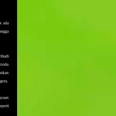
k ada
tangga
ibadi
ividu
ankan
gera.
jayaan
eperti