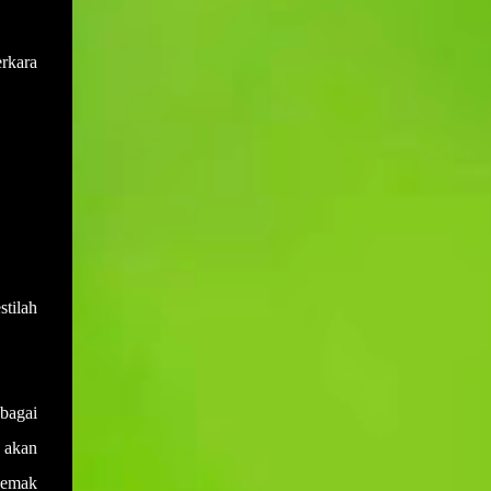
dilak...
erkara
tilah
bagai
 akan
yemak