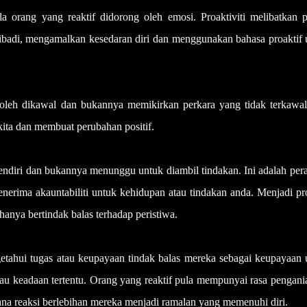
a orang yang reaktif didorong oleh emosi. Proaktiviti melibatkan p
ribadi, mengamalkan kesedaran diri dan menggunakan bahasa proaktif 
eh dikawal dan bukannya memikirkan perkara yang tidak terkawal,
ta dan membuat perubahan positif.
a sendiri dan bukannya menunggu untuk diambil tindakan. Ini adalah per
nerima akauntabiliti untuk kehidupan atau tindakan anda. Menjadi pr
nya bertindak balas terhadap peristiwa.
etahui tugas atau keupayaan tindak balas mereka sebagai keupayaan 
atau keadaan tertentu. Orang yang reaktif pula mempunyai rasa pengan
na reaksi berlebihan mereka menjadi ramalan yang memenuhi diri.