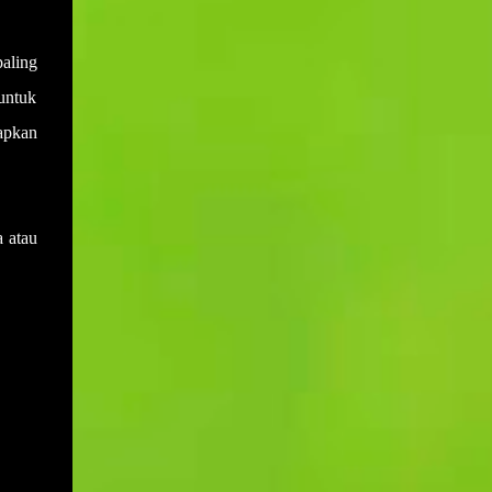
aling
untuk
apkan
a atau