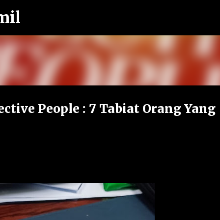
mil
Langkau ke kandungan utama
ective People : 7 Tabiat Orang Yang