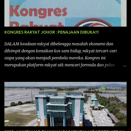
KONGRES RAKYAT JOHOR : PENAJAAN DIBUKA!!!
DALAM keadaan rakyat dibelenggu masalah ekonomi dan
dihimpit dengan kenaikan kos sara hidup, rakyat tercari-cari
siapa yang akan menjadi pembela mereka. Kongres ini
merupakan platform rakyat utk mencari formula dan pelan
tindakan rakyat utk menghadapi masalah yang membelenggu
segenap kehidupan rakyat. Bermula dengan Kongres Rakyat
pertama yang telah diadakan pada 12 September 2015 di Shah
Alam, Selangor, di peringkat kebangsaan dengan tema
“MEMBINA MALAYSIA SEJAHTERA”, Kongre s Rakyat di
peringkat negeri-negeri mula diadakan. Isu-isu rakyat yang telah
ditimbulkan di peringkat kebangsaan termasuklah isu-isu
ekonomi, sosial, pendidikan, pengurusan sumber, kesihatan,
budaya, pembangunan bandar dan desa, kos dan kualiti hidup