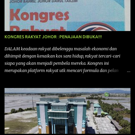
KONGRES RAKYAT JOHOR : PENAJAAN DIBUKA!!!
DALAM keadaan rakyat dibelenggu masalah ekonomi dan
dihimpit dengan kenaikan kos sara hidup, rakyat tercari-cari
siapa yang akan menjadi pembela mereka. Kongres ini
merupakan platform rakyat utk mencari formula dan pelan
tindakan rakyat utk menghadapi masalah yang membelenggu
segenap kehidupan rakyat. Bermula dengan Kongres Rakyat
pertama yang telah diadakan pada 12 September 2015 di Shah
Alam, Selangor, di peringkat kebangsaan dengan tema
“MEMBINA MALAYSIA SEJAHTERA”, Kongre s Rakyat di
peringkat negeri-negeri mula diadakan. Isu-isu rakyat yang telah
ditimbulkan di peringkat kebangsaan termasuklah isu-isu
ekonomi, sosial, pendidikan, pengurusan sumber, kesihatan,