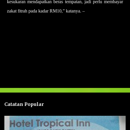
kesukaran mendapatkan beras tempatan, jadi perlu membayar
zakat fitrah pada kadar RM10,” katanya. –
UTUSAN
U
l
a
s
a
n
Catatan Popular