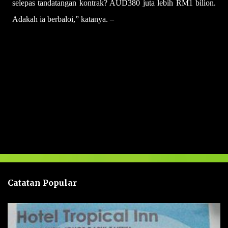
selepas tandatangan kontrak? AUD380 juta lebih RM1 bilion.
Adakah ia berbaloi,” katanya. –
UTUSAN
U
l
a
s
a
n
Catatan Popular