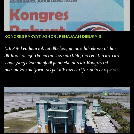
KONGRES RAKYAT JOHOR : PENAJAAN DIBUKA!!!
DALAM keadaan rakyat dibelenggu masalah ekonomi dan
dihimpit dengan kenaikan kos sara hidup, rakyat tercari-cari
siapa yang akan menjadi pembela mereka. Kongres ini
merupakan platform rakyat utk mencari formula dan pelan
tindakan rakyat utk menghadapi masalah yang membelenggu
segenap kehidupan rakyat. Bermula dengan Kongres Rakyat
pertama yang telah diadakan pada 12 September 2015 di Shah
Alam, Selangor, di peringkat kebangsaan dengan tema
“MEMBINA MALAYSIA SEJAHTERA”, Kongre s Rakyat di
peringkat negeri-negeri mula diadakan. Isu-isu rakyat yang telah
ditimbulkan di peringkat kebangsaan termasuklah isu-isu
ekonomi, sosial, pendidikan, pengurusan sumber, kesihatan,