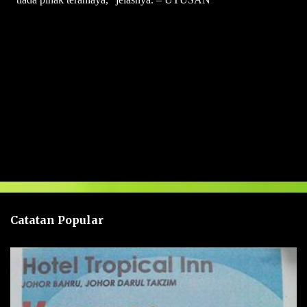
U
l
a
s
a
n
Catatan Popular