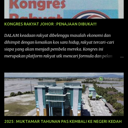
KONGRES RAKYAT JOHOR : PENAJAAN DIBUKA!!!
DALAM keadaan rakyat dibelenggu masalah ekonomi dan
dihimpit dengan kenaikan kos sara hidup, rakyat tercari-cari
siapa yang akan menjadi pembela mereka. Kongres ini
merupakan platform rakyat utk mencari formula dan pelan
tindakan rakyat utk menghadapi masalah yang membelenggu
segenap kehidupan rakyat. Bermula dengan Kongres Rakyat
pertama yang telah diadakan pada 12 September 2015 di Shah
Alam, Selangor, di peringkat kebangsaan dengan tema
“MEMBINA MALAYSIA SEJAHTERA”, Kongre s Rakyat di
peringkat negeri-negeri mula diadakan. Isu-isu rakyat yang telah
ditimbulkan di peringkat kebangsaan termasuklah isu-isu
ekonomi, sosial, pendidikan, pengurusan sumber, kesihatan,
budaya, pembangunan bandar dan desa, kos dan kualiti hidup
2025 : MUKTAMAR TAHUNAN PAS KEMBALI KE NEGERI KEDAH
dan perundangan. Di peringkat negeri pula, isu akan dijuruskan