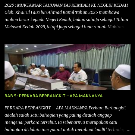
dengan lebih terperinci perkara-perkara tersebut dengan keadaan
2025 : MUKTAMAR TAHUNAN PAS KEMBALI KE NEGERI KEDAH
setempat. Kongres Rakyat Johor ini akan melibat pelbagai pihak
Oleh: Khairul Faizi bin Ahmad Kamil Tahun 2025 membawa
dari pelbagai latar belakang yang ingin ...
makna besar kepada Negeri Kedah, bukan sahaja sebagai Tahun
Melawat Kedah 2025, tetapi juga sebagai tuan rumah Muktamar
Tahunan Parti Islam Se-Malaysia (PAS) Kali ke-71 yang bakal
berlangsung dari 11 hingga 16 September 2025 di Kompleks PAS
Kedah, Kota Sarang Semut, Alor Setar. Ia mencatatkan satu lagi
detik penting dalam sejarah perjuangan PAS Kedah kerana sekali
lagi diberi penghormatan menjadi Tuan Rumah kepada acara
tahunan terbesar PAS ini. Muktamar Tahunan PAS ini bukan
sekadar acara tahunan sebuah parti politik, tetapi juga
perhimpunan besar nasional yang menggabungkan semangat
perjuangan Islam dengan potensi untuk menggalakkan
BAB 5 : PERKARA BERBANGKIT – APA MAKNANYA
pelancongan dan ekonomi tempatan khususnya kepada negeri
Kedah pada kali ini. Ia membuktikan bahawa Muktamar PAS
PERKARA BERBANGKIT – APA MAKNANYA Perkara Berbangkit
bukan hanya medan bermuhasabah tetapi juga mampu
adalah salah satu bahagian yang paling disalah anggap
menyumbang secara langsung kepada peningkatan kepada
mengenai perkara tersebut. Ia sebenarnya merupakan satu
pendapatan negeri dan rakyat deng...
bahagian di dalam mesyuarat untuk membuat ‘audit’ terhadap