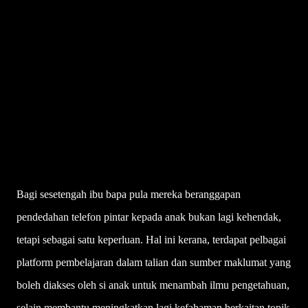
"UPSR kaedah lama, kecemerlangan tidak terhad kepada
akademik sahaja"
Melaka tetapkan majlis graduasi, apresiasi pelajar hanya di
sekolah
Bagi sesetengah ibu bapa pula mereka beranggapan
pendedahan telefon pintar kepada anak bukan lagi kehendak,
tetapi sebagai satu keperluan. Hal ini kerana, terdapat pelbagai
platform pembelajaran dalam talian dan sumber maklumat yang
boleh diakses oleh si anak untuk menambah ilmu pengetahuan,
selain membantu meningkatkan lagi kefahaman berkaitan topik