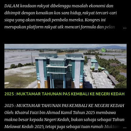
DALAM keadaan rakyat dibelenggu masalah ekonomi dan
dihimpit dengan kenaikan kos sara hidup, rakyat tercari-cari
siapa yang akan menjadi pembela mereka. Kongres ini
merupakan platform rakyat utk mencari formula dan pelan
tindakan rakyat utk menghadapi masalah yang membelenggu
segenap kehidupan rakyat. Bermula dengan Kongres Rakyat
pertama yang telah diadakan pada 12 September 2015 di Shah
Alam, Selangor, di peringkat kebangsaan dengan tema
“MEMBINA MALAYSIA SEJAHTERA”, Kongre s Rakyat di
peringkat negeri-negeri mula diadakan. Isu-isu rakyat yang telah
ditimbulkan di peringkat kebangsaan termasuklah isu-isu
ekonomi, sosial, pendidikan, pengurusan sumber, kesihatan,
budaya, pembangunan bandar dan desa, kos dan kualiti hidup
2025 : MUKTAMAR TAHUNAN PAS KEMBALI KE NEGERI KEDAH
dan perundangan. Di peringkat negeri pula, isu akan dijuruskan
dengan lebih terperinci perkara-perkara tersebut dengan keadaan
2025 : MUKTAMAR TAHUNAN PAS KEMBALI KE NEGERI KEDAH
setempat. Kongres Rakyat Johor ini akan melibat pelbagai pihak
Oleh: Khairul Faizi bin Ahmad Kamil Tahun 2025 membawa
dari pelbagai latar belakang yang ingin ...
makna besar kepada Negeri Kedah, bukan sahaja sebagai Tahun
Melawat Kedah 2025, tetapi juga sebagai tuan rumah Muktamar