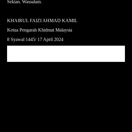
Sekian. Wassalam.
KHAIRUL FAIZI AHMAD KAMIL
Ketua Pengarah Khidmat Malaysia
8 Syawal 1445/ 17 April 2024
U
l
a