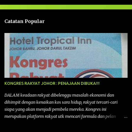
s
a
n
Catatan Popular
KONGRES RAKYAT JOHOR : PENAJAAN DIBUKA!!!
DALAM keadaan rakyat dibelenggu masalah ekonomi dan
dihimpit dengan kenaikan kos sara hidup, rakyat tercari-cari
siapa yang akan menjadi pembela mereka. Kongres ini
merupakan platform rakyat utk mencari formula dan pelan
tindakan rakyat utk menghadapi masalah yang membelenggu
segenap kehidupan rakyat. Bermula dengan Kongres Rakyat