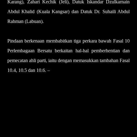
Karang), Zahari Kechik (Jeli), Datuk Iskandar Dzulkarnain
Abdul Khalid (Kuala Kangsar) dan Datuk Dr. Suhaili Abdul
Rahman (Labuan).
Pindaan berkenaan membabitkan tiga perkara bawah Fasal 10
Perlembagaan Bersatu berkaitan hal-hal pemberhentian dan
pemecatan ahli parti, iaitu dengan memasukkan tambahan Fasal
10.4, 10.5 dan 10.6. –
UTUSAN
U
l