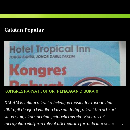
a
s
a
n
Catatan Popular
KONGRES RAKYAT JOHOR : PENAJAAN DIBUKA!!!
DALAM keadaan rakyat dibelenggu masalah ekonomi dan
dihimpit dengan kenaikan kos sara hidup, rakyat tercari-cari
siapa yang akan menjadi pembela mereka. Kongres ini
merupakan platform rakyat utk mencari formula dan pelan