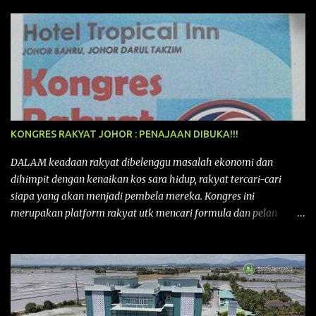
KONGRES RAKYAT JOHOR : PENAJAAN DIBUKA!!!
DALAM keadaan rakyat dibelenggu masalah ekonomi dan
dihimpit dengan kenaikan kos sara hidup, rakyat tercari-cari
siapa yang akan menjadi pembela mereka. Kongres ini
merupakan platform rakyat utk mencari formula dan pelan
tindakan rakyat utk menghadapi masalah yang membelenggu
segenap kehidupan rakyat. Bermula dengan Kongres Rakyat
pertama yang telah diadakan pada 12 September 2015 di Shah
Alam, Selangor, di peringkat kebangsaan dengan tema
“MEMBINA MALAYSIA SEJAHTERA”, Kongre s Rakyat di
peringkat negeri-negeri mula diadakan. Isu-isu rakyat yang telah