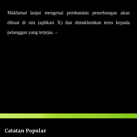
Maklumat lanjut mengenai pembatalan penerbangan akan
dibuat di sini (aplikasi X) dan dimaklumkan terus kepada
pelanggan yang terjejas. –
UTUSAN
U
l
a
s
a
n
Catatan Popular