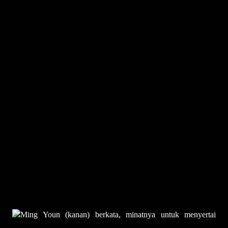
ATM wajar kaji pembabitan askar wataniah dalam operasi teras
Biodata Yang di-Pertuan Agong Sultan Ibrahim
'Hati-hati keluar kenyataan berkaitan kaum'
Bekas komando hilang ketika banjir kilat
Anggota komando VAT 69 uji mental skuad takraw
Ukraine dakwa Russia ambil tentera upahan dari Malaysia
Ming Youn (kanan) berkata, minatnya untuk menyertai