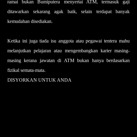
ramai bukan Bumiputera menyertai ATM, termasuk gaji
ditawarkan sekarang agak baik, selain terdapat banyak
kemudahan disediakan.
Ketika ini juga tiada isu anggota atau pegawai tentera mahu
melanjutkan pelajaran atau mengembangkan karier masing-
masing kerana jawatan di ATM bukan hanya berdasarkan
fizikal semata-mata.
DISYORKAN UNTUK ANDA
Leftenan Muda berbangsa Cina berjaya tamat latihan komando
Ashraf Muslim ditauliahkan Leftenan