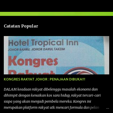
a
s
a
n
Catatan Popular
KONGRES RAKYAT JOHOR : PENAJAAN DIBUKA!!!
DALAM keadaan rakyat dibelenggu masalah ekonomi dan
dihimpit dengan kenaikan kos sara hidup, rakyat tercari-cari
siapa yang akan menjadi pembela mereka. Kongres ini
merupakan platform rakyat utk mencari formula dan pelan