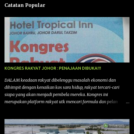
n
Catatan Popular
KONGRES RAKYAT JOHOR : PENAJAAN DIBUKA!!!
DALAM keadaan rakyat dibelenggu masalah ekonomi dan
dihimpit dengan kenaikan kos sara hidup, rakyat tercari-cari
siapa yang akan menjadi pembela mereka. Kongres ini
merupakan platform rakyat utk mencari formula dan pelan
tindakan rakyat utk menghadapi masalah yang membelenggu
segenap kehidupan rakyat. Bermula dengan Kongres Rakyat
pertama yang telah diadakan pada 12 September 2015 di Shah
Alam, Selangor, di peringkat kebangsaan dengan tema