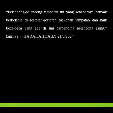
“Pelancong-pelancong tempatan ini yang sebenarnya banyak
berbelanja di restoran-restoran makanan tempatan dan naik
beca-beca yang ada di sini berbanding pelancong asing,”
katanya. – HARAKAHDAILY 21/5/2024
U
l
a
s
a