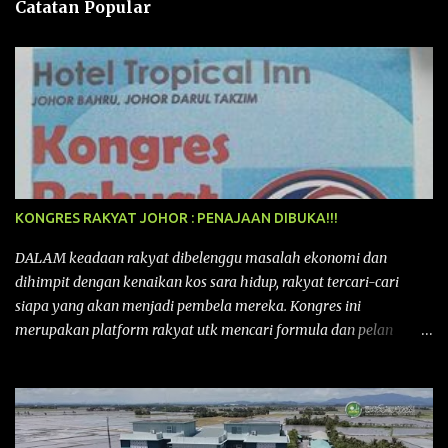
Catatan Popular
KONGRES RAKYAT JOHOR : PENAJAAN DIBUKA!!!
DALAM keadaan rakyat dibelenggu masalah ekonomi dan
dihimpit dengan kenaikan kos sara hidup, rakyat tercari-cari
siapa yang akan menjadi pembela mereka. Kongres ini
merupakan platform rakyat utk mencari formula dan pelan
tindakan rakyat utk menghadapi masalah yang membelenggu
segenap kehidupan rakyat. Bermula dengan Kongres Rakyat
pertama yang telah diadakan pada 12 September 2015 di Shah
Alam, Selangor, di peringkat kebangsaan dengan tema