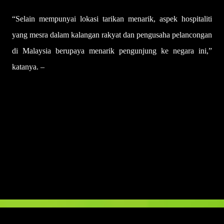
“Selain mempunyai lokasi tarikan menarik, aspek hospitaliti
yang mesra dalam kalangan rakyat dan pengusaha pelancongan
di Malaysia berupaya menarik pengunjung ke negara ini,”
katanya. –
UTUSAN
U
l
a
s
a
n