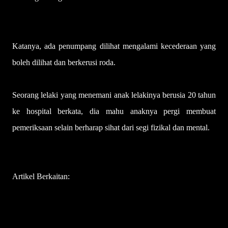
Katanya, ada penumpang dilihat mengalami kecederaan yang
boleh dilihat dan berkerusi roda.
Seorang lelaki yang menemani anak lelakinya berusia 20 tahun
ke hospital berkata, dia mahu anaknya pergi membuat
pemeriksaan selain berharap sihat dari segi fizikal dan mental.
Artikel Berkaitan:
Insiden gelora udara: Tiga rakyat Malaysia di
ICU, stabil tetapi dipantau rapi
9 rakyat Malaysia cedera dalam insiden gelora udara Singapore
Airlines