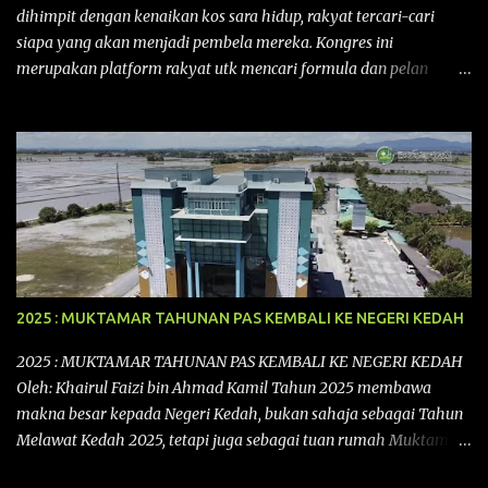
dihimpit dengan kenaikan kos sara hidup, rakyat tercari-cari
siapa yang akan menjadi pembela mereka. Kongres ini
merupakan platform rakyat utk mencari formula dan pelan
tindakan rakyat utk menghadapi masalah yang membelenggu
segenap kehidupan rakyat. Bermula dengan Kongres Rakyat
pertama yang telah diadakan pada 12 September 2015 di Shah
Alam, Selangor, di peringkat kebangsaan dengan tema
“MEMBINA MALAYSIA SEJAHTERA”, Kongre s Rakyat di
peringkat negeri-negeri mula diadakan. Isu-isu rakyat yang telah
ditimbulkan di peringkat kebangsaan termasuklah isu-isu
ekonomi, sosial, pendidikan, pengurusan sumber, kesihatan,
budaya, pembangunan bandar dan desa, kos dan kualiti hidup
2025 : MUKTAMAR TAHUNAN PAS KEMBALI KE NEGERI KEDAH
dan perundangan. Di peringkat negeri pula, isu akan dijuruskan
dengan lebih terperinci perkara-perkara tersebut dengan keadaan
2025 : MUKTAMAR TAHUNAN PAS KEMBALI KE NEGERI KEDAH
setempat. Kongres Rakyat Johor ini akan melibat pelbagai pihak
Oleh: Khairul Faizi bin Ahmad Kamil Tahun 2025 membawa
dari pelbagai latar belakang yang ingin ...
makna besar kepada Negeri Kedah, bukan sahaja sebagai Tahun
Melawat Kedah 2025, tetapi juga sebagai tuan rumah Muktamar
Tahunan Parti Islam Se-Malaysia (PAS) Kali ke-71 yang bakal