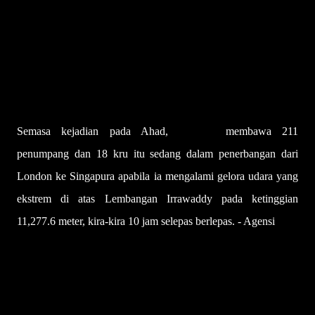
Insiden gelora udara: 131 penumpang, 12 kru tiba di Singapura
Semasa kejadian pada Ahad,
pesawat
membawa 211
penumpang dan 18 kru itu sedang dalam penerbangan dari
London ke Singapura apabila ia mengalami gelora udara yang
ekstrem di atas Lembangan Irrawaddy pada ketinggian
11,277.6 meter, kira-kira 10 jam selepas berlepas. - Agensi