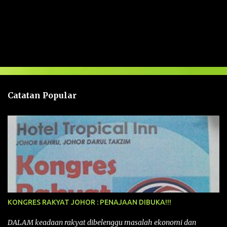
U
l
a
s
a
n
Catatan Popular
KONGRES RAKYAT JOHOR : PENAJAAN DIBUKA!!!
DALAM keadaan rakyat dibelenggu masalah ekonomi dan