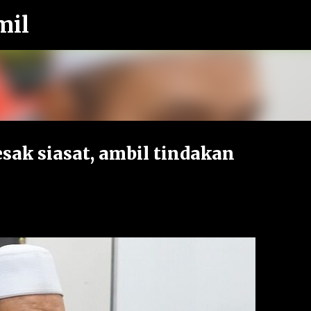
mil
Langkau ke kandungan utama
sak siasat, ambil tindakan