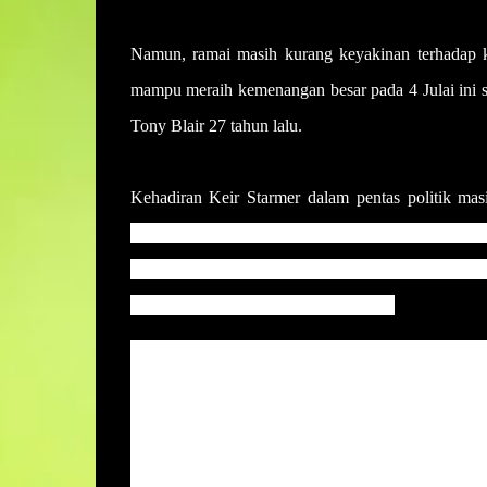
Namun, ramai masih kurang keyakinan terhadap 
mampu meraih kemenangan besar pada 4 Julai ini se
Tony Blair 27 tahun lalu.
Kehadiran Keir Starmer dalam pentas politik ma
berkuasa pada era kepemimpinan Tony Blai
Pendakwa Raya sekali gus menunjukkan
pengalaman mentadbir kerajaan.
Seandainya Keir Starmer menang pada 4 Jul
mesej kepada Rishi dan Tories di atas pres
menyebabkan ekonomi negara itu meleset se