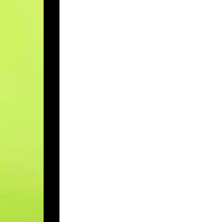
Tambahan pula, data rasmi sebelum menun
0.3 peratus pada suku keempat 2023 selep
selama ini berlaku di bawah tampuk kepemi
Ada pandangan sinis mengatakan sama ada T
khususnya dalam membabitkan konflik Palest
diri terhadap genosid berskala besar kepa
hari lantang membantah terhadap kezaliman 
Parti Buruh yang selama ini menerima soko
dikatakan kecewa terhadap kepimpinan Keir 
kesengsaraan yang menimpa penduduk Pales
Parlimennya kerana mengkritik Israel.
Keputusan bekas Ketua Parti Buruh, Jerem