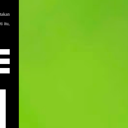
sewaktu mesyuarat yang terdahulu.
Muktamar PAS bukan hanya medan
Disebabkan salah anggap ini menyebabkan
bermuhasabah tetapi juga mampu
takan
adakalanya keputusan yang dicapai di
menyumbang secara langsung kepada
dalam mesyuarat yang lalu akan berlalu
i itu,
peningkatan kepada pendapatan negeri dan
begitu sahaja akibat daripada tiada
rakyat deng...
daripada mana-mana ahli mesyuarat yang
menyentuh atau bertanya dengan
perkembangan keputusan yang telah
Buruh
dicapai. Sebagai contohnya, mesyuarat
garah
telah mencapai keputusan untuk membeli
 dan
sebuah van bagi kegunaan operasi sekolah.
Namun disebabkan keputusan ini tidak ada
tindakan daripada mana-mana pihak dan
ianya juga tidak dibangkitkan di dalam
an
mesyuarat yang seterusnya maka ia akan
hanya tinggal sebagai keputusan sahaja
tanpa tindakan. Setiap tindakan yang perlu
disiapkan pada atau sebelum tarikh
mesyuarat perlu disahkan sama ada telah