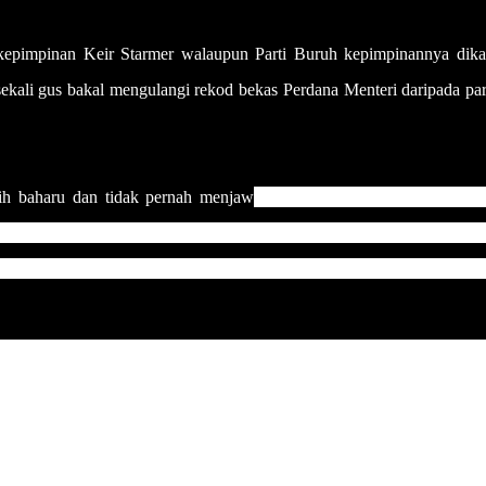
kepimpinan Keir Starmer walaupun Parti Buruh kepimpinannya dika
kali gus bakal mengulangi rekod bekas Perdana Menteri daripada part
at jawatan menteri ketika 
sih baharu dan tidak pernah menjaw
r, apatah lagi beliau sebelum ini hanyalah merupakan Pen
 beliau langsung tidak mempunyai rekod pencapaian
ai ini, maka ia menunjukkan rakyat hanya ingin menunjukk
tasi buruk sepanjang menerajui kerajaan UK sehingga
panjang 2023 di samping rakyat berdepan kenaikan inflasi.