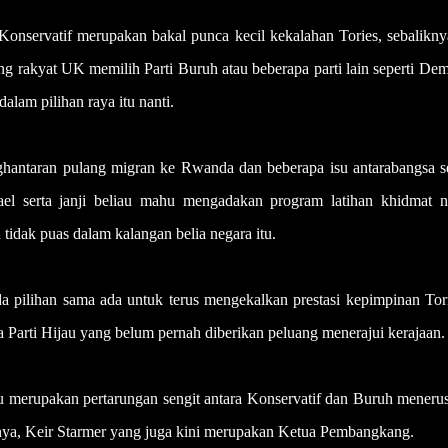
onservatif merupakan bakal punca kecil kekalahan Tories, sebalikny
ng rakyat UK memilih Parti Buruh atau beberapa parti lain seperti De
alam pilihan raya itu nanti.
hantaran pulang migran ke Rwanda dan beberapa isu antarabangsa se
srael serta janji beliau mahu mengadakan program latihan khidmat n
idak puas dalam kalangan belia negara itu.
 pilihan sama ada untuk terus mengekalkan prestasi kepimpinan Tori
a Parti Hijau yang belum pernah diberikan peluang menerajui kerajaan.
u merupakan pertarungan sengit antara Konservatif dan Buruh menerus
iknya, Keir Starmer yang juga kini merupakan Ketua Pembangkang.