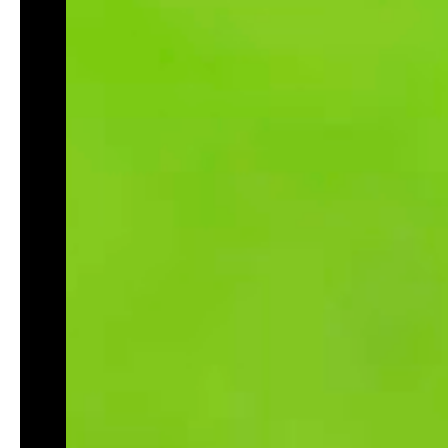
dilak...
ng
iam
-