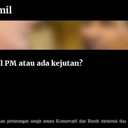
mil
Langkau ke kandungan utama
l PM atau ada kejutan?
n pertarungan sengit antara Konservatif dan Buruh menerusi dua 