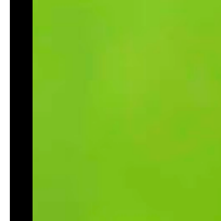
ah
dan
rti
ui
hun