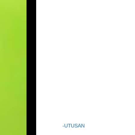
olah menggambarkan akan ada blok ketiga 
Jeremy yang dilihat Pro Palestin dilihat leb
berpotensi menjadi Perdana Menteri jika b
Buruh.
Maka pilihan raya kali ini mencetuskan pel
keputusan pilihan raya umum akan menyebela
tidak langsung menunjukkan pebagai andaian
Parti Hijau dikatakan mampu mencipta kejuta
Sama Tories atau Buruh, mahupun Demokrat L
UK akan segalanya terjawab dalam masa bak
mendapat perkenan Raja UK, Raja Charles 
mendatang.
-UTUSAN