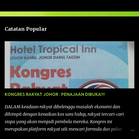
s
a
n
Catatan Popular
KONGRES RAKYAT JOHOR : PENAJAAN DIBUKA!!!
DALAM keadaan rakyat dibelenggu masalah ekonomi dan
dihimpit dengan kenaikan kos sara hidup, rakyat tercari-cari
siapa yang akan menjadi pembela mereka. Kongres ini
merupakan platform rakyat utk mencari formula dan pelan
tindakan rakyat utk menghadapi masalah yang membelenggu