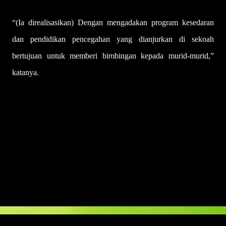
“(Ia direalisasikan) Dengan mengadakan program kesedaran
dan pendidikan pencegahan yang dianjurkan di sekoah
bertujuan untuk memberi bimbingan kepada murid-murid,”
katanya.
– HARAKAHDAILY 22/7/2024
U
l
a
s
a