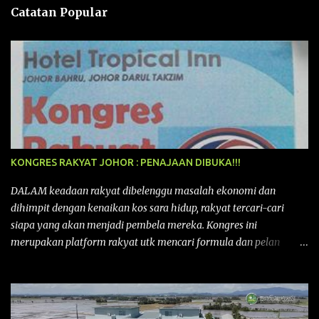
n
Catatan Popular
KONGRES RAKYAT JOHOR : PENAJAAN DIBUKA!!!
DALAM keadaan rakyat dibelenggu masalah ekonomi dan
dihimpit dengan kenaikan kos sara hidup, rakyat tercari-cari
siapa yang akan menjadi pembela mereka. Kongres ini
merupakan platform rakyat utk mencari formula dan pelan
tindakan rakyat utk menghadapi masalah yang membelenggu
segenap kehidupan rakyat. Bermula dengan Kongres Rakyat
pertama yang telah diadakan pada 12 September 2015 di Shah
Alam, Selangor, di peringkat kebangsaan dengan tema